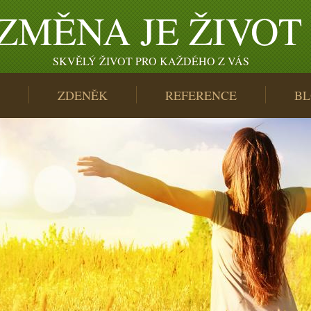
ZMĚNA JE ŽIVOT
SKVĚLÝ ŽIVOT PRO KAŽDÉHO Z VÁS
ZDENĚK
REFERENCE
B