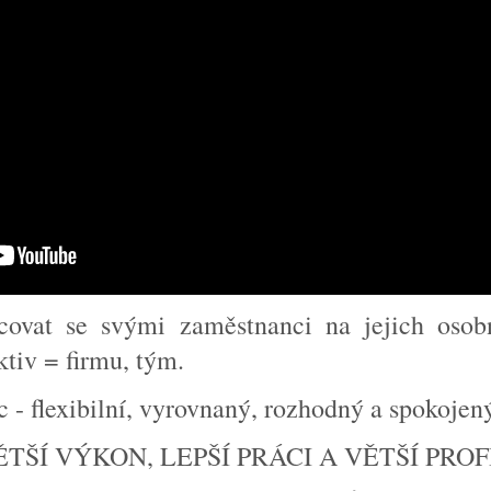
covat se svými zaměstnanci na jejich osob
ktiv = firmu, tým.
c - flexibilní, vyrovnaný, rozhodný a spokojen
TŠÍ VÝKON, LEPŠÍ PRÁCI A VĚTŠÍ PROF