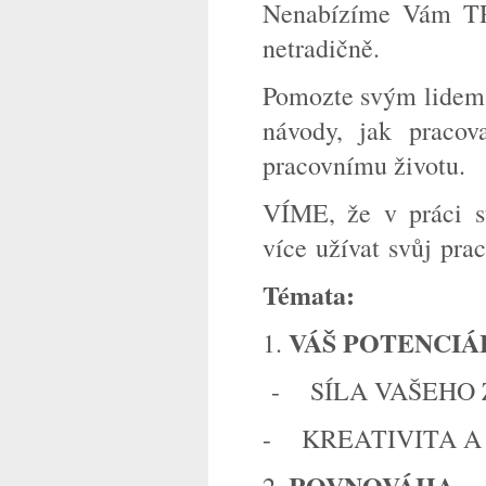
Nenabízíme Vám 
netradičně.
Pomozte svým lidem 
návody, jak praco
pracovnímu životu.
VÍME, že v práci s
více
užívat
svůj
prac
Témata:
VÁŠ POTENCIÁ
1.
- SÍLA VAŠEHO
- KREATIVITA A
ROVNOVÁHA
2.