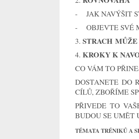
- JAK NAVÝŠIT S
- OBJEVTE SVÉ 
STRACH MŮŽE 
3.
KROKY K NAVO
4.
CO VÁM TO PŘINE
DOSTANETE DO 
CÍLŮ, ZBOŘÍME S
PŘIVEDE TO VAŠ
BUDOU SE UMĚT U
TÉMATA TRÉNIKŮ A S