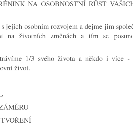
TRÉNINK NA OSOBNOSTNÍ RŮST VAŠICH L
s jejich osobním rozvojem a dejme jim společ
vat na životních změnách a tím se
posun
trávíme 1/3 svého života a někdo i více -
ovní život.
L
 ZÁMĚRU
 TVOŘENÍ