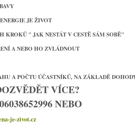
OBAVY
 ENERGIE JE ŽIVOT
H KROKŮ " JAK NESTÁT V CESTĚ SÁM SOBĚ"
ŘENÍ A NEBO HO ZVLÁDNOUT
AHU A POČTU ÚČASTNÍKŮ, NA ZÁKLADĚ DOHOD
DOZVĚDĚT VÍCE?
06038652996 NEBO
a-je-zivot.cz