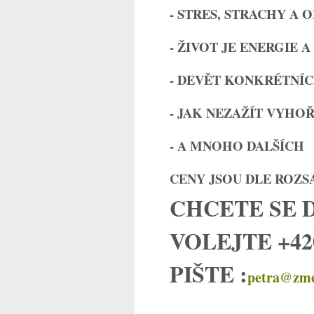
- STRES, STRACHY A 
- ŽIVOT JE ENERGIE A
- DEVĚT KONKRÉTNÍC
- JAK NEZAŽÍT VYHO
- A MNOHO DALŠÍCH
CENY JSOU DLE ROZS
CHCETE SE 
VOLEJTE +42
PIŠTE :
petra@zmen