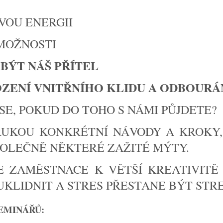
VOU ENERGII
MOŽNOSTI
BÝT NÁŠ PŘÍTEL
ZENÍ VNITŘNÍHO KLIDU A ODBOURÁ
SE, POKUD DO TOHO S NÁMI PŮJDETE?
RUKOU KONKRÉTNÍ NÁVODY A KROKY,
POLEČNĚ NĚKTERÉ ZAŽITÉ MÝTY.
E ZAMĚSTNACE K VĚTŠÍ KREATIVITĚ 
KLIDNIT A STRES PŘESTANE BÝT STRE
EMINÁŘŮ: